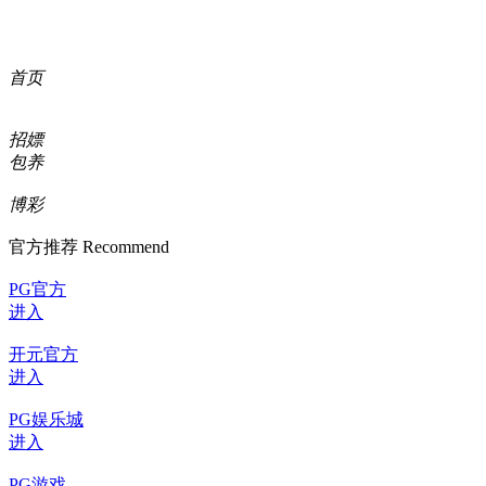
首页
热
首页
包含"深入"标签的文章
深入解析“真把91大事件每日大
赛”背后的线路更新前后差异
在当今数字时代，互联网已经成为了人们
生活的核心部分。无论是日常通讯、娱
乐、还是工作，我们都离不开这个...